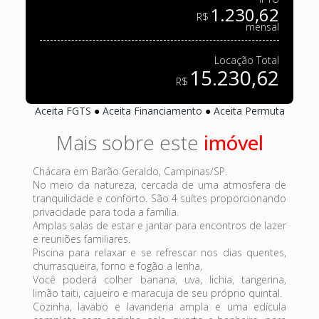
1.230,62
R$
mensal
Locação Total
15.230,62
R$
Aceita FGTS
●
Aceita Financiamento
●
Aceita Permuta
Mais sobre este
Chácara em Barão Geraldo, Campinas/SP.
No meio da natureza, cercada de uma atmosfera de
tranquilidade e conforto. São 4 suítes proporcionando
privacidade para toda a família.
Amplas salas de estar e jantar para encontros de lazer
e reuniões familiares.
Piscina para relaxar e se refrescar nos dias quentes,
churrasqueira, forno e fogão a lenha,
Você poderá colher banana, uva, lichia, tangerina,
limão taiti, cajueiro e maracuja de seu próprio quintal.
Cozinha, lavabo e lavanderia ampla e uma edícula