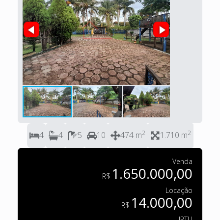
2
2
4
4
5
10
474 m
1.710 m
Venda
1.650.000,00
R$
Locação
14.000,00
R$
IPTU