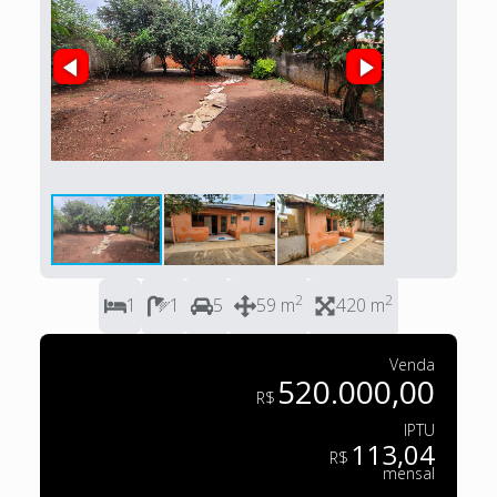
2
2
1
1
5
59 m
420 m
Venda
520.000,00
R$
IPTU
113,04
R$
mensal