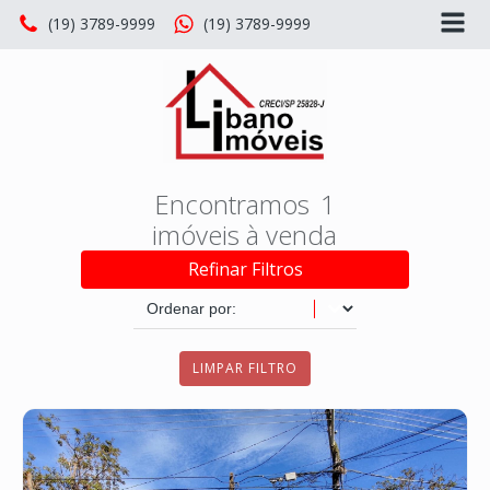
(19) 3789-9999
(19) 3789-9999
1
Refinar Filtros
Sort content
Ordenação Venda
LIMPAR FILTRO