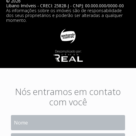
©
2026
Libano Imóveis
- CRECI:
25828-J
- CNPJ:
00.000.000/0000-00
As informações sobre os imóveis são de responsabilidade
dos seus proprietários e poderão ser alteradas a qualquer
momento.
Descomplicado por:
Nós entramos em contato
com você