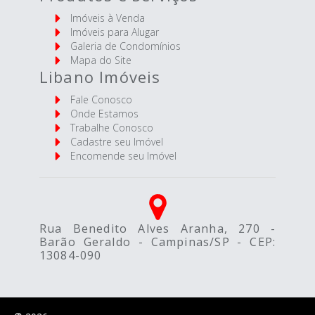
Imóveis à Venda
Imóveis para Alugar
Galeria de Condomínios
Mapa do Site
Libano Imóveis
Fale Conosco
Onde Estamos
Trabalhe Conosco
Cadastre seu Imóvel
Encomende seu Imóvel
Rua Benedito Alves Aranha, 270 -
Barão Geraldo - Campinas/SP - CEP:
13084-090